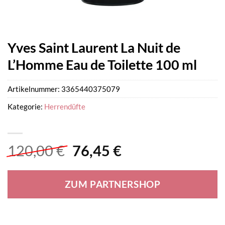
Yves Saint Laurent La Nuit de
L’Homme Eau de Toilette 100 ml
Artikelnummer:
3365440375079
Kategorie:
Herrendüfte
Ursprünglicher
Aktueller
120,00
€
76,45
€
Preis
Preis
war:
ist:
ZUM PARTNERSHOP
120,00 €
76,45 €.