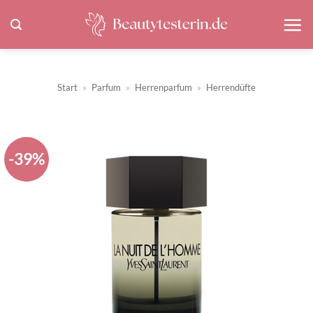
Zum
Inhalt
springen
Start
»
Parfum
»
Herrenparfum
»
Herrendüfte
-39%