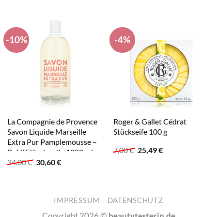
-10%
-4%
La Compagnie de Provence
Roger & Gallet Cédrat
Savon Liquide Marseille
Stückseife 100 g
Extra Pur Pamplemousse –
Ursprünglicher
Aktueller
7,00
€
25,49
€
Refill Flüssigseife 1000 ml
Preis
Preis
Ursprünglicher
Aktueller
34,00
€
30,60
€
war:
ist:
Preis
Preis
7,00 €
25,49 €.
war:
ist:
34,00 €
30,60 €.
IMPRESSUM
DATENSCHUTZ
Copyright 2026 ©
beautytesterin.de