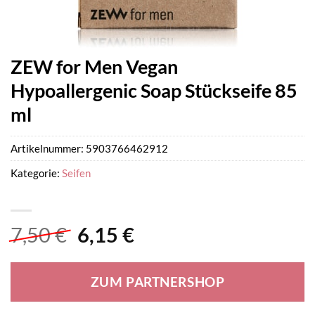
ZEW for Men Vegan
Hypoallergenic Soap Stückseife 85
ml
Artikelnummer:
5903766462912
Kategorie:
Seifen
Ursprünglicher
Aktueller
7,50
€
6,15
€
Preis
Preis
war:
ist:
ZUM PARTNERSHOP
7,50 €
6,15 €.