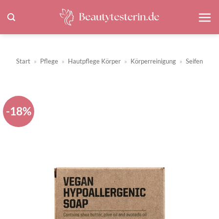
Zum
Inhalt
springen
Start
»
Pflege
»
Hautpflege Körper
»
Körperreinigung
»
Seifen
-18%