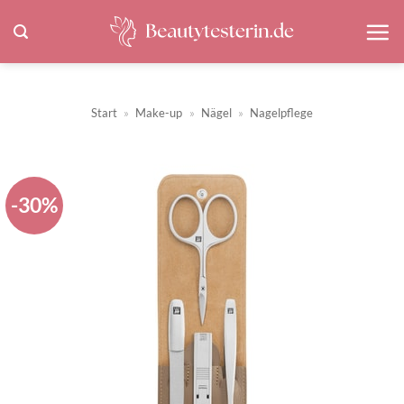
Zum
Inhalt
springen
Start
»
Make-up
»
Nägel
»
Nagelpflege
-30%