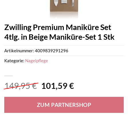
Zwilling Premium Maniküre Set
4tlg. in Beige Maniküre-Set 1 Stk
Artikelnummer:
4009839291296
Kategorie:
Nagelpflege
Ursprünglicher
Aktueller
149,95
€
101,59
€
Preis
Preis
war:
ist:
ZUM PARTNERSHOP
149,95 €
101,59 €.