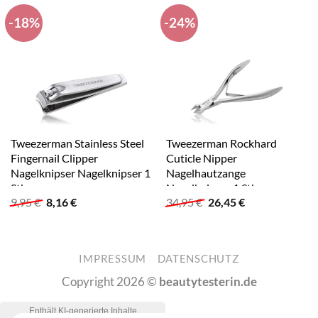
-18%
-24%
Tweezerman Stainless Steel
Tweezerman Rockhard
Fingernail Clipper
Cuticle Nipper
Nagelknipser Nagelknipser 1
Nagelhautzange
Stk
Nagelknipser 1 Stk
Ursprünglicher
Aktueller
Ursprünglicher
Aktueller
9,95
€
8,16
€
34,95
€
26,45
€
Preis
Preis
Preis
Preis
war:
ist:
war:
ist:
9,95 €
8,16 €.
34,95 €
26,45 €.
IMPRESSUM
DATENSCHUTZ
Copyright 2026 ©
beautytesterin.de