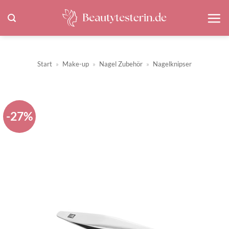
Zum
Inhalt
springen
Start
»
Make-up
»
Nagel Zubehör
»
Nagelknipser
-27%