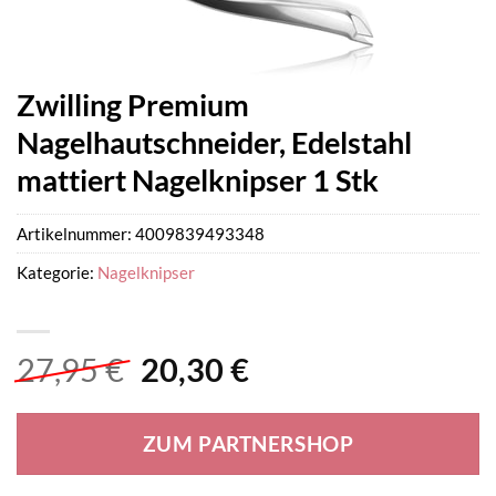
Zwilling Premium
Nagelhautschneider, Edelstahl
mattiert Nagelknipser 1 Stk
Artikelnummer:
4009839493348
Kategorie:
Nagelknipser
Ursprünglicher
Aktueller
27,95
€
20,30
€
Preis
Preis
war:
ist:
ZUM PARTNERSHOP
27,95 €
20,30 €.