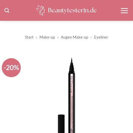
Zum
Inhalt
springen
Start
»
Make-up
»
Augen Make-up
»
Eyeliner
-20%