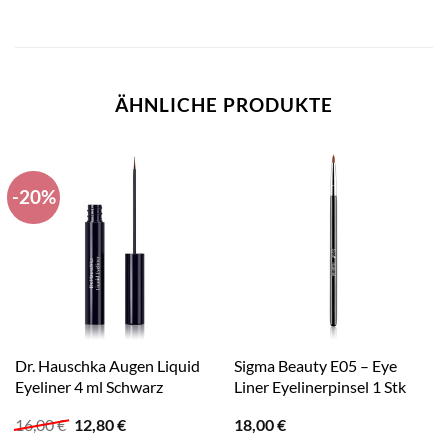
ÄHNLICHE PRODUKTE
-20%
Dr. Hauschka Augen Liquid
Sigma Beauty E05 – Eye
Eyeliner 4 ml Schwarz
Liner Eyelinerpinsel 1 Stk
Ursprünglicher
Aktueller
16,00
€
12,80
€
18,00
€
Preis
Preis