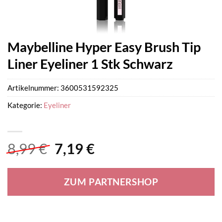
Maybelline Hyper Easy Brush Tip
Liner Eyeliner 1 Stk Schwarz
Artikelnummer:
3600531592325
Kategorie:
Eyeliner
Ursprünglicher
Aktueller
8,99
€
7,19
€
Preis
Preis
war:
ist:
ZUM PARTNERSHOP
8,99 €
7,19 €.