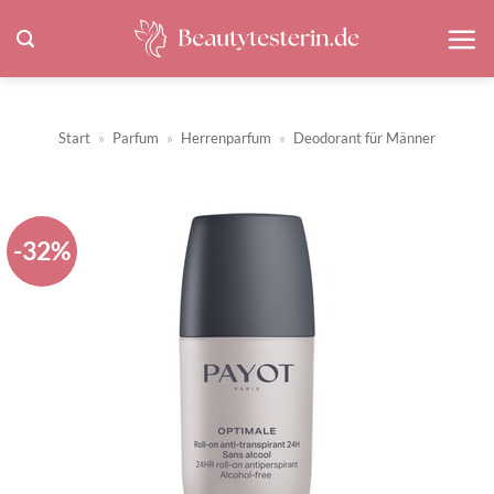
Zum
Inhalt
springen
Start
»
Parfum
»
Herrenparfum
»
Deodorant für Männer
-32%