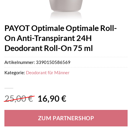
PAYOT Optimale Optimale Roll-
On Anti-Transpirant 24H
Deodorant Roll-On 75 ml
Artikelnummer:
3390150586569
Kategorie:
Deodorant für Männer
Ursprünglicher
Aktueller
25,00
€
16,90
€
Preis
Preis
war:
ist:
ZUM PARTNERSHOP
25,00 €
16,90 €.