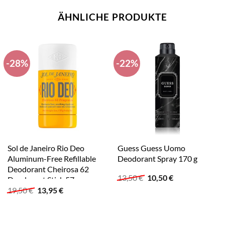
ÄHNLICHE PRODUKTE
-28%
-22%
Sol de Janeiro Rio Deo
Guess Guess Uomo
Aluminum-Free Refillable
Deodorant Spray 170 g
Deodorant Cheirosa 62
Ursprünglicher
Aktueller
13,50
€
10,50
€
Deodorant Stick 57 g
Preis
Preis
Ursprünglicher
Aktueller
19,50
€
13,95
€
war:
ist:
Preis
Preis
13,50 €
10,50 €.
war:
ist:
19,50 €
13,95 €.