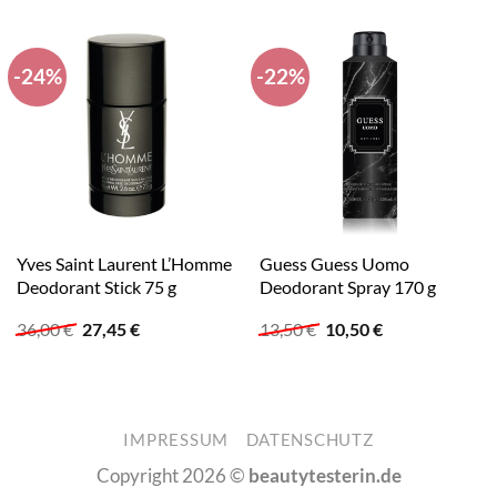
-24%
-22%
Yves Saint Laurent L’Homme
Guess Guess Uomo
Deodorant Stick 75 g
Deodorant Spray 170 g
Ursprünglicher
Aktueller
Ursprünglicher
Aktueller
36,00
€
27,45
€
13,50
€
10,50
€
Preis
Preis
Preis
Preis
war:
ist:
war:
ist:
36,00 €
27,45 €.
13,50 €
10,50 €.
IMPRESSUM
DATENSCHUTZ
Copyright 2026 ©
beautytesterin.de