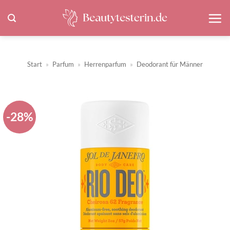
Zum
Inhalt
springen
Start
»
Parfum
»
Herrenparfum
»
Deodorant für Männer
-28%