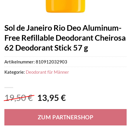
Sol de Janeiro Rio Deo Aluminum-
Free Refillable Deodorant Cheirosa
62 Deodorant Stick 57 g
Artikelnummer:
810912032903
Kategorie:
Deodorant für Männer
Ursprünglicher
Aktueller
19,50
€
13,95
€
Preis
Preis
war:
ist:
ZUM PARTNERSHOP
19,50 €
13,95 €.