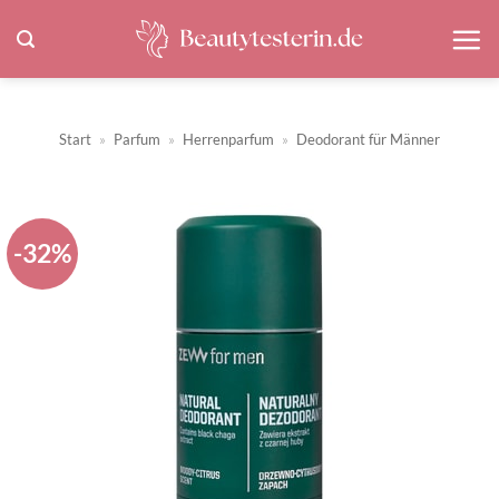
Zum
Inhalt
springen
Start
»
Parfum
»
Herrenparfum
»
Deodorant für Männer
-32%