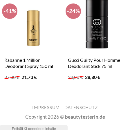
-41%
-24%
Rabanne 1 Million
Gucci Guilty Pour Homme
Deodorant Spray 150 ml
Deodorant Stick 75 ml
Ursprünglicher
Aktueller
Ursprünglicher
Aktueller
37,00
€
21,73
€
38,00
€
28,80
€
Preis
Preis
Preis
Preis
war:
ist:
war:
ist:
37,00 €
21,73 €.
38,00 €
28,80 €.
IMPRESSUM
DATENSCHUTZ
Copyright 2026 ©
beautytesterin.de