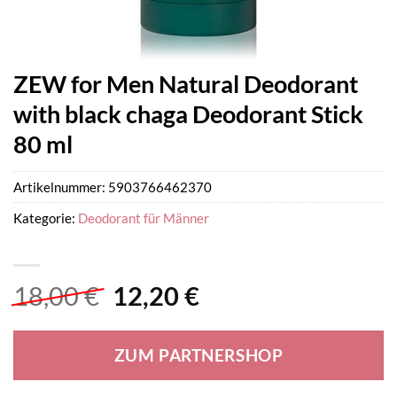
ZEW for Men Natural Deodorant
with black chaga Deodorant Stick
80 ml
Artikelnummer:
5903766462370
Kategorie:
Deodorant für Männer
Ursprünglicher
Aktueller
18,00
€
12,20
€
Preis
Preis
war:
ist:
ZUM PARTNERSHOP
18,00 €
12,20 €.